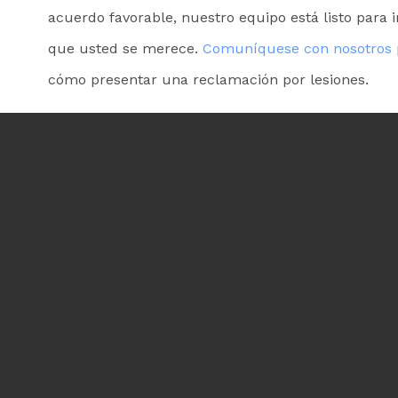
acuerdo favorable, nuestro equipo está listo para i
que usted se merece.
Comuníquese con nosotros
cómo presentar una reclamación por lesiones.